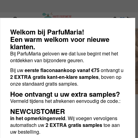
Luxe nichegeuren op één plek
Welkom bij ParfuMaria!
Een warm welkom voor nieuwe
Tempio d'Acqua
klanten.
Nieuw Casamorati Tempio d'Acqua
Bij ParfuMaria geloven we dat luxe begint met het
Parfum bij ParfuMaria
ontdekken van bijzondere geuren.
Bij uw
eerste flaconaankoop vanaf €75
ontvangt u
2 EXTRA gratis kant-en-klare samples
, boven op
Shop nu
onze standaard gratis samples.
Hoe ontvangt u uw extra samples?
Vermeld tijdens het afrekenen eenvoudig de code.:
NEWCUSTOMER
in het opmerkingenveld
. Wij voegen vervolgens
automatisch uw
2 EXTRA gratis samples
toe aan
uw bestelling.