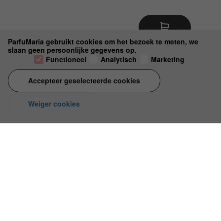
€ 175,00
ParfuMaria gebruikt cookies om het bezoek te meten, we
slaan geen persoonlijke gegevens op.
Functioneel
Analytisch
Marketing
Accepteer geselecteerde cookies
Weiger cookies