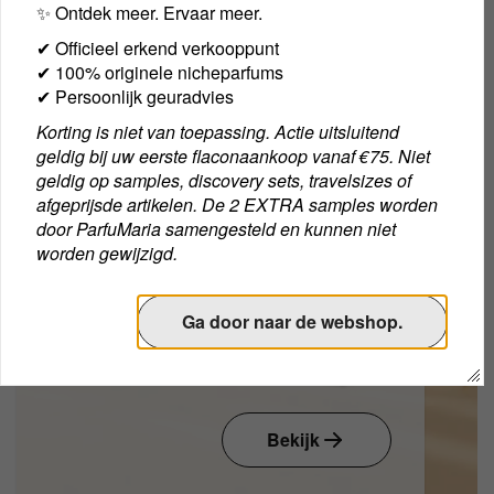
✨ Ontdek meer. Ervaar meer.
GEURTIP VAN DE WEEK
Summer Yummer Extrait de
✔ Officieel erkend verkooppunt
Parfum 50ml
✔ 100% originele nicheparfums
✔ Persoonlijk geuradvies
Een speelse en verfijnde gourmand geur waarin
fruitige snoepakkoorden, romige vanille en frisse
Korting is niet van toepassing. Actie uitsluitend
room samenkomen in een kleurrijke zomerse
€ 119,00
geldig bij uw eerste flaconaankoop vanaf €75. Niet
niche compositie.
geldig op samples, discovery sets, travelsizes of
afgeprijsde artikelen. De 2 EXTRA samples worden
door ParfuMaria samengesteld en kunnen niet
worden gewijzigd.
Ga door naar de webshop.
Bekijk