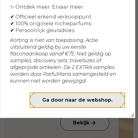
✨ Ontdek meer. Ervaar meer.
GEURTIP VAN DE WEEK
Summer Yummer Extrait de
✔ Officieel erkend verkooppunt
Parfum 50ml
✔ 100% originele nicheparfums
Een speelse en verfijnde gourmand geur
✔ Persoonlijk geuradvies
waarin fruitige snoepakkoorden, romige
Korting is niet van toepassing. Actie
vanille en frisse room samenkomen in een
€ 119,00
uitsluitend geldig bij uw eerste
kleurrijke zomerse niche compositie.
flaconaankoop vanaf €75. Niet geldig op
samples, discovery sets, travelsizes of
afgeprijsde artikelen. De 2 EXTRA samples
worden door ParfuMaria samengesteld en
kunnen niet worden gewijzigd.
Ga door naar de webshop.
Bekijk