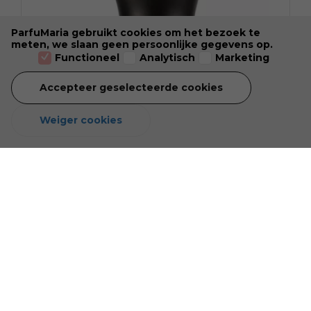
ParfuMaria gebruikt cookies om het bezoek te
meten, we slaan geen persoonlijke gegevens op.
Functioneel
Analytisch
Marketing
Accepteer geselecteerde cookies
Weiger cookies
Byron Eau de Parfum 50 ML
Nog geen beoordelingen