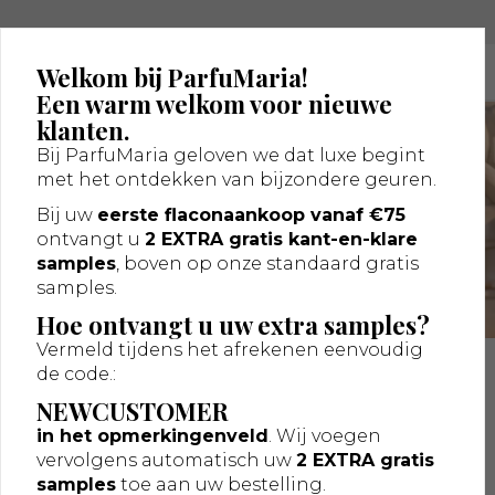
Luxe nichegeuren op één plek
Welkom bij ParfuMaria!
Een warm welkom voor nieuwe
klanten.
Tempio d'Acqua
Bij ParfuMaria geloven we dat luxe begint
met het ontdekken van bijzondere geuren.
Nieuw Casamorati Tempio d'Acqua
Parfum bij ParfuMaria
Bij uw
eerste flaconaankoop vanaf €75
ontvangt u
2 EXTRA gratis kant-en-klare
samples
, boven op onze standaard gratis
Shop nu
samples.
Hoe ontvangt u uw extra samples?
Vermeld tijdens het afrekenen eenvoudig
de code.:
NEWCUSTOMER
in het opmerkingenveld
. Wij voegen
vervolgens automatisch uw
2 EXTRA gratis
samples
toe aan uw bestelling.