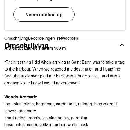
Neem contact op
Omschrijving
Beoordelingen
Trefwoorden
Omschrijving
À Bientôt Eau de Parfum 100 ml
“The first thing I did when arriving in Saint Barth was to take a taxi
to the harbour. When we reached my destination and I paid the
fare, the taxi driver paid me back with a huge smile…and with a
greeting - she knew I would never leave.”
Woody Aromatic
top notes: citrus, bergamot, cardamom, nutmeg, blackcurrant
leaves, rosemary
heart notes: freesia, jasmine petals, geranium
base notes: cedar, vetiver, amber, white musk