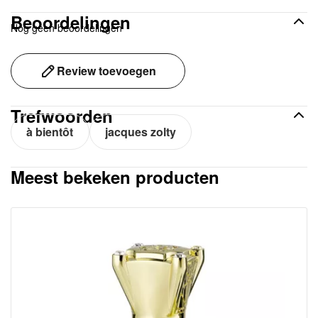
Beoordelingen
Nog geen beoordelingen
Review toevoegen
Trefwoorden
à bientôt
jacques zolty
Meest bekeken producten