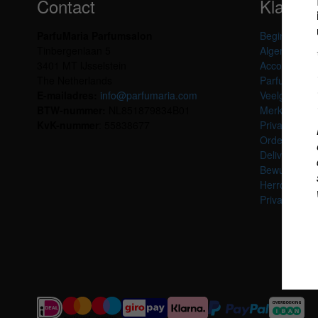
Contact
Klanten
ParfuMaria Parfumsalon
Beginpagina
Tinbergenlaan 5
Algemene v
3401 MT IJsselstein
Account geg
The Netherlands
ParfuMaria I
E-mailadres:
info@parfumaria.com
Veelgestelde
BTW-nummer:
NL851879834B01
Merken
KvK-nummer
: 55838677
Private shop
Orderinfo
Deliveryzone
Bewustwordi
Herroeping
Privacyverkl