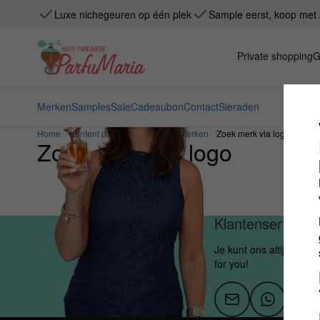
Luxe nichegeuren op één plek
Sample eerst, koop met 
Private shopping
G
Merken
Samples
Sale
Cadeaubon
Contact
Sieraden
Home
Content pagina's
Header
Merken
Zoek merk via logo
Zoek merk via logo
Klantenservice
Je kunt ons altijd mail
for you!