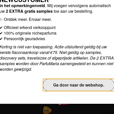
service
Social media
in het opmerkingenveld
. Wij voegen vervolgens automatisch
uw
2 EXTRA gratis samples
toe aan uw bestelling.
oorwaarden
✨ Ontdek meer. Ervaar meer.
evens
✔ Officieel erkend verkooppunt
nstagram to the links
Bekijk nu onze laats
✔ 100% originele nicheparfums
 vragen
✔ Persoonlijk geuradvies
vlog!
ping
Korting is niet van toepassing. Actie uitsluitend geldig bij uw
eerste flaconaankoop vanaf €75. Niet geldig op samples,
s
discovery sets, travelsizes of afgeprijsde artikelen. De 2 EXTRA
ng retourneringen
samples worden door ParfuMaria samengesteld en kunnen niet
worden gewijzigd.
aring
Ga door naar de webshop.
ALLE BED