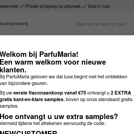
zekerheid
Private shopping op afspraak
Snel in huis
eurenproeverij
Welkom bij ParfuMaria!
Een warm welkom voor nieuwe
klanten.
Bij ParfuMaria geloven we dat luxe begint met het ontdekken
van bijzondere geuren.
Luxe nichegeuren op één plek
Sample eerst, koop
Bij uw
eerste flaconaankoop vanaf €75
Blijf op de hoogte
ontvangt u
2 EXTRA
gratis kant-en-klare samples
, boven op onze standaard gratis
en indien je vragen hebt, we're here
Blijf op de hoogte van nieuws en act
samples.
Hoe ontvangt u uw extra samples?
Vermeld tijdens het afrekenen eenvoudig de code.:
NEWCUSTOMER