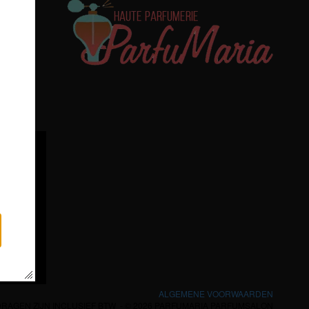
te
ALGEMENE VOORWAARDEN
RAGEN ZIJN INCLUSIEF BTW -
© 2026 PARFUMARIA PARFUMSALON