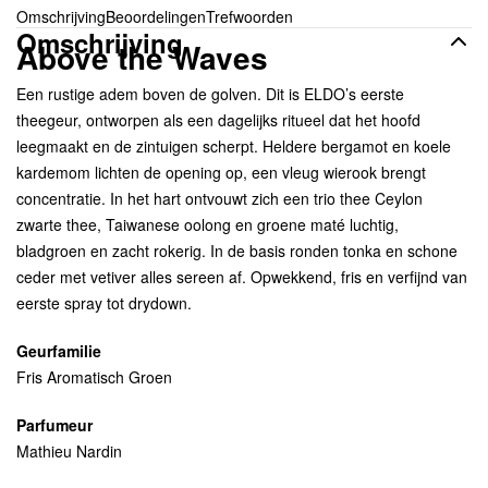
Omschrijving
Beoordelingen
Trefwoorden
Omschrijving
Above the Waves
Een rustige adem boven de golven. Dit is ELDO’s eerste
theegeur, ontworpen als een dagelijks ritueel dat het hoofd
leegmaakt en de zintuigen scherpt. Heldere bergamot en koele
kardemom lichten de opening op, een vleug wierook brengt
concentratie. In het hart ontvouwt zich een trio thee Ceylon
zwarte thee, Taiwanese oolong en groene maté luchtig,
bladgroen en zacht rokerig. In de basis ronden tonka en schone
ceder met vetiver alles sereen af. Opwekkend, fris en verfijnd van
eerste spray tot drydown.
Geurfamilie
Fris Aromatisch Groen
Parfumeur
Mathieu Nardin