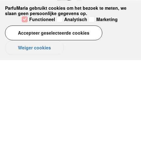
ParfuMaria gebruikt cookies om het bezoek te meten, we
slaan geen persoonlijke gegevens op.
Functioneel
Analytisch
Marketing
Accepteer geselecteerde cookies
Weiger cookies
MILK & SUGAR PLEASE! Eau de
Parfum 50 ml
Romige gecondenseerde melk vanille gourmand met
suiker en...
€ 79,00