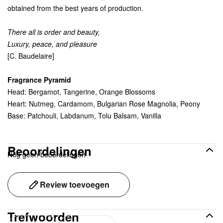
obtained from the best years of production.
There all is order and beauty,
Luxury, peace, and pleasure
[C. Baudelaire]
Fragrance Pyramid
Head:
Bergamot, Tangerine, Orange Blossoms
Heart:
Nutmeg, Cardamom, Bulgarian Rose Magnolia, Peony
Base: Patchouli, Labdanum, Tolu Balsam, Vanilla
Beoordelingen
Nog geen beoordelingen
Review toevoegen
Trefwoorden