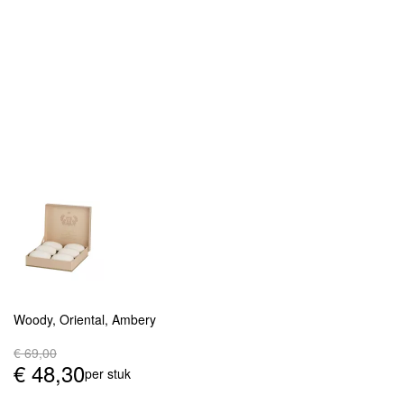
Woody, Oriental, Ambery
€
69,00
€
48,30
per stuk