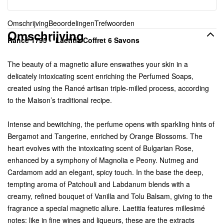
Omschrijving
Beoordelingen
Trefwoorden
Omschrijving
Rancé 1795 - Laetitia Coffret 6 Savons
The beauty of a magnetic allure enswathes your skin in a
delicately intoxicating scent enriching the Perfumed Soaps,
created using the Rancé artisan triple-milled process, according
to the Maison’s traditional recipe.
Intense and bewitching, the perfume opens with sparkling hints of
Bergamot and Tangerine, enriched by Orange Blossoms. The
heart evolves with the intoxicating scent of Bulgarian Rose,
enhanced by a symphony of Magnolia e Peony. Nutmeg and
Cardamom add an elegant, spicy touch. In the base the deep,
tempting aroma of Patchouli and Labdanum blends with a
creamy, refined bouquet of Vanilla and Tolu Balsam, giving to the
fragrance a special magnetic allure. Laetitia features millesimé
notes: like in fine wines and liqueurs, these are the extracts